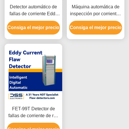
Detector automático de
Máquina automática de
fallas de corriente Eddy
inspección por corrientes
de doble canal para
de Foucault de extremo
Consiga el mejor precio
varillas de metal cortas
Consiga el mejor precio
ODM SWT-610
FET-99T Detector de
fallas de corriente de red
de red digital inteligente