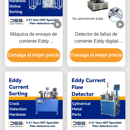
Máquina de ensayo de
Detector de fallas de
corriente Eddy
corriente Eddy digital
electrónica integrada
inteligente Un canal de
Consiga el mejor precio
OEM
Consiga el mejor precio
prueba relativamente
independiente