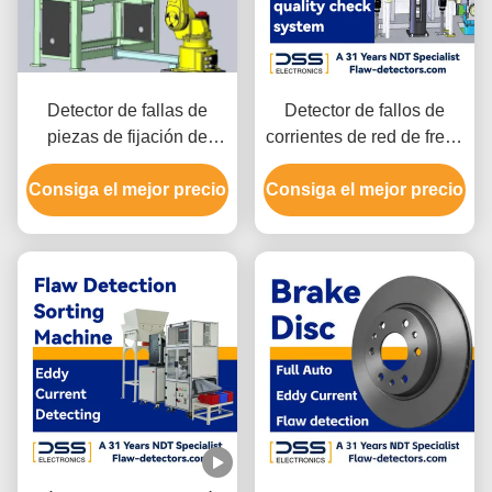
Detector de fallas de
Detector de fallos de
piezas de fijación de
corrientes de red de freno
accesorios para
automático completo
Consiga el mejor precio
automóviles de metal
Consiga el mejor precio
detecta la inspección
FET-55H
SWT-607