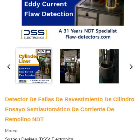
Detector De Fallas De Revestimiento De Cilindro
Ensayo Semiautomático De Corriente De
Remolino NDT
Marca:
Suzhou Desisen (DSS) Electronics