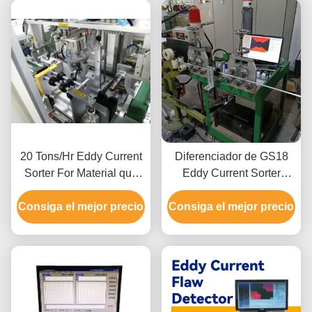
20 Tons/Hr Eddy Current
Diferenciador de GS18
Sorter For Material que
Eddy Current Sorter
clasifica con Min. Sorting
200m m Max Part Size
Consiga el mejor precio
Depth 2m m
Consiga el mejor precio
Eddy Current los 0.2m
Min Sorting Height