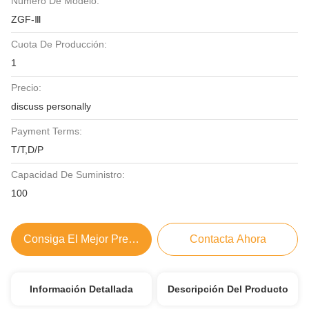
Número De Modelo:
ZGF-Ⅲ
Cuota De Producción:
1
Precio:
discuss personally
Payment Terms:
T/T,D/P
Capacidad De Suministro:
100
Consiga El Mejor Precio
Contacta Ahora
Información Detallada
Descripción Del Producto