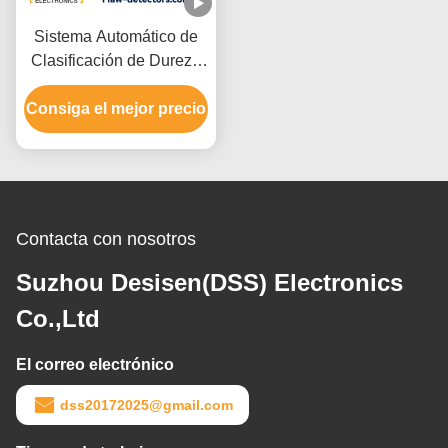
Sistema Automático de
Clasificación de Dureza
EHS-1
Consiga el mejor precio
Contacta con nosotros
Suzhou Desisen(DSS) Electronics
Co.,Ltd
El correo electrónico
dss20172025@gmail.com