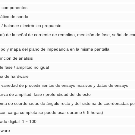
us componentes
ático de sonda
 / balance electrónico propuesto
) de la señal de corriente de remolino, medición de fase, señal de cor
mpo y mapa del plano de impedancia en la misma pantalla
unción de análisis
e fase / amplitud no igual
rma de hardware
variedad de procedimientos de ensayo masivos y datos de ensayo
rva de amplitud, fase / profundidad del defecto
tema de coordenadas de ángulo recto y del sistema de coordenadas po
o (con carga completa se puede usar durante 6-8 horas)
ado digital: 1 ~ 100
rdware