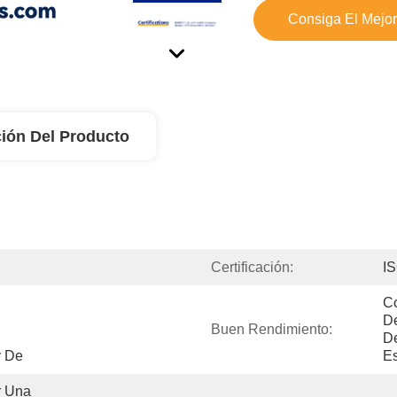
Consiga El Mejor
ión Del Producto
Certificación:
I
Co
De
Buen Rendimiento:
De
 De 
E
 Una 