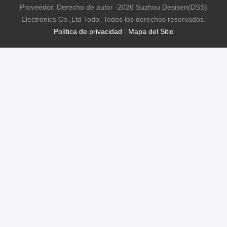
Proveedor. Derecho de autor -2026 Suzhou Desisen(DSS)
Electronics Co.,Ltd Todo. Todos los derechos reservados.
Política de privacidad
|
Mapa del Sitio