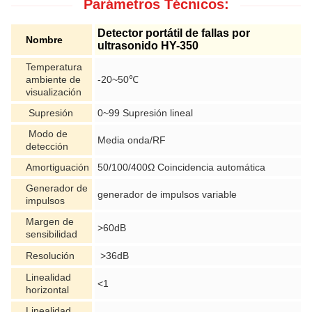
Parámetros Técnicos:
Detector portátil de fallas por
Nombre
ultrasonido HY-350
Temperatura
ambiente de
-20~50℃
visualización
Supresión
0~99 Supresión lineal
Modo de
Media onda/RF
detección
Amortiguación
50/100/400Ω Coincidencia automática
Generador de
generador de impulsos variable
impulsos
Margen de
>60dB
sensibilidad
Resolución
>36dB
Linealidad
<1
horizontal
Linealidad