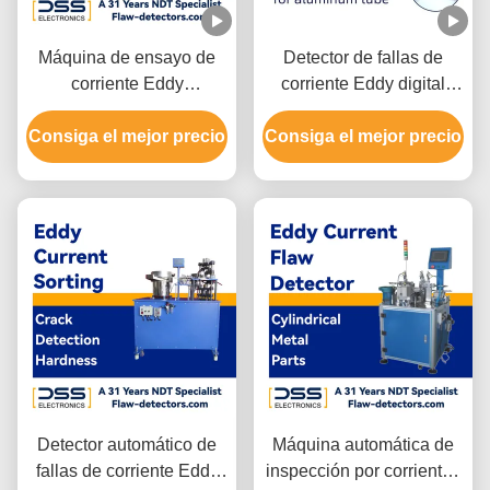
Máquina de ensayo de
Detector de fallas de
corriente Eddy
corriente Eddy digital
electrónica integrada
inteligente Un canal de
Consiga el mejor precio
OEM
Consiga el mejor precio
prueba relativamente
independiente
Detector automático de
Máquina automática de
fallas de corriente Eddy
inspección por corrientes