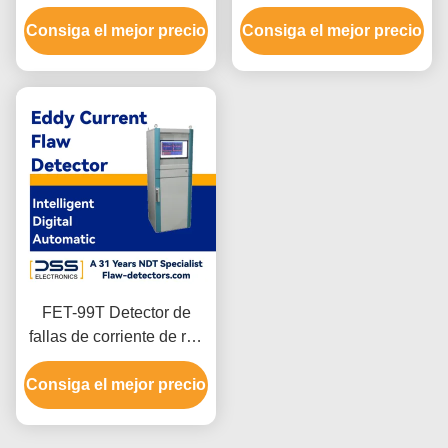
de doble canal para
de Foucault de extremo
Consiga el mejor precio
varillas de metal cortas
Consiga el mejor precio
ODM SWT-610
FET-99T Detector de
fallas de corriente de red
de red digital inteligente
Consiga el mejor precio