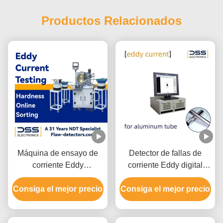
Productos Relacionados
Máquina de ensayo de
Detector de fallas de
corriente Eddy
corriente Eddy digital
electrónica integrada
inteligente Un canal de
Consiga el mejor precio
OEM
Consiga el mejor precio
prueba relativamente
independiente