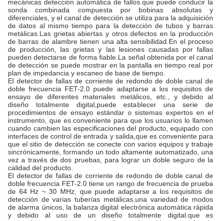
mecánicas detección automática de fallos.que puede conducir la
sonda combinada compuesta por bobinas absolutas y
diferenciales, y el canal de detección se utiliza para la adquisición
de datos al mismo tiempo para la detección de tubos y barras
metálicas.Las grietas abiertas y otros defectos en la producción
de barras de alambre tienen una alta sensibilidad.En el proceso
de producción, las grietas y las lesiones causadas por fallas
pueden detectarse de forma fiable.La señal obtenida por el canal
de detección se puede mostrar en la pantalla en tiempo real por
plan de impedancia y escaneo de base de tiempo.
El detector de fallas de corriente de redondo de doble canal de
doble frecuencia FET-2.0 puede adaptarse a los requisitos de
ensayo de diferentes materiales metálicos, etc., y debido al
diseño totalmente digital,puede establecer una serie de
procedimientos de ensayo estándar o sistemas expertos en el
instrumento, que es conveniente para que los usuarios lo llamen
cuando cambien las especificaciones del producto, equipado con
interfaces de control de entrada y salida,que es conveniente para
que el sitio de detección se conecte con varios equipos y trabaje
sincrónicamente, formando un todo altamente automatizado, una
vez a través de dos pruebas, para lograr un doble seguro de la
calidad del producto.
El detector de fallas de corriente de redondo de doble canal de
doble frecuencia FET-2.0 tiene un rango de frecuencia de prueba
de 64 Hz ~ 30 MHz, que puede adaptarse a los requisitos de
detección de varias tuberías metálicas,una variedad de modos
de alarma únicos, la balanza digital electrónica automática rápida
y debido al uso de un diseño totalmente digital.que es