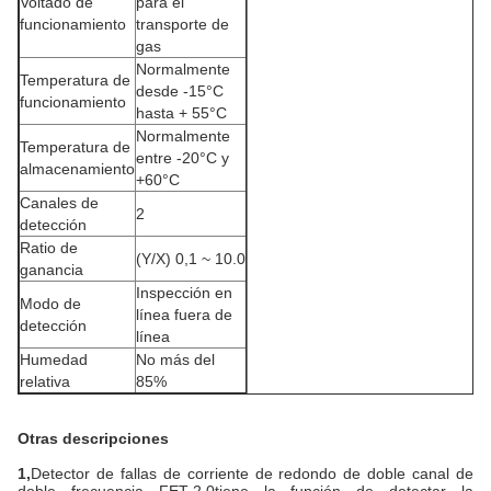
Voltado de
para el
funcionamiento
transporte de
gas
Normalmente
Temperatura de
desde -15°C
funcionamiento
hasta + 55°C
Normalmente
Temperatura de
entre -20°C y
almacenamiento
+60°C
Canales de
2
detección
Ratio de
(Y/X) 0,1 ~ 10.0
ganancia
Inspección en
Modo de
línea fuera de
detección
línea
Humedad
No más del
relativa
85%
Otras descripciones
1
,
Detector de fallas de corriente de redondo de doble canal de