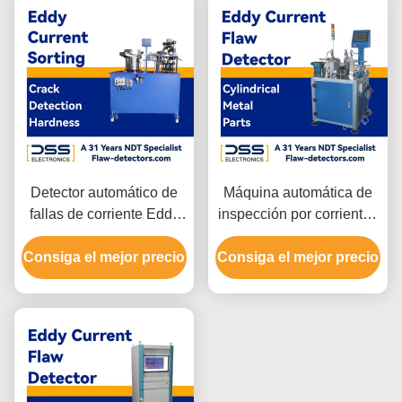
Detector automático de
Máquina automática de
fallas de corriente Eddy
inspección por corrientes
de doble canal para
de Foucault de extremo
Consiga el mejor precio
varillas de metal cortas
Consiga el mejor precio
ODM SWT-610