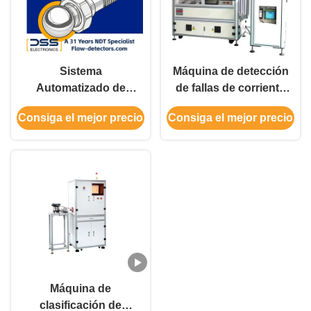
Sistema
Máquina de detección
Automatizado de
de fallas de corriente
Inspección de
de red automática de
Consiga el mejor precio
Consiga el mejor precio
Espárragos | Ensayos
cuatro frecuencias
de Corrientes de
digital SWT-604
Eddy
Máquina de
clasificación de