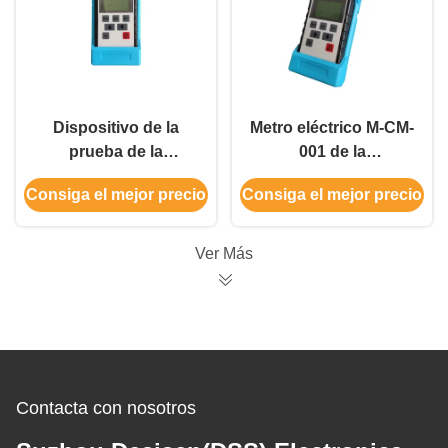
Dispositivo de la
Metro eléctrico M-CM-
prueba de la
001 de la
conductividad
conductividad del
Consiga el mejor precio
Consiga el mejor precio
eléctrica del
metal del USB
dispositivo de la
medida de la
Ver Más
conductividad
eléctrica del ABS
Contacta con nosotros