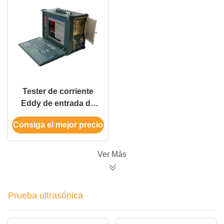
Tester de corriente
Eddy de entrada de
sensor único de
Consiga el mejor precio
doble frecuencia de
canal único
Ver Más
Prueba ultrasónica