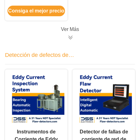
dureza Separación de
Consiga el mejor precio
dureza Varias piezas
pequeñas y delgadas
Ver Más
Detección de defectos de
rodamientos
Instrumentos de
Detector de fallas de
Corriente de Eddy
corriente de red de