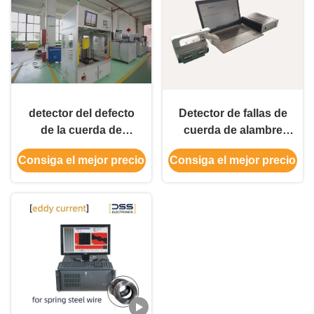
detector del defecto
Detector de fallas de
de la cuerda de
cuerda de alambre
alambre de 0.1m m
(tbc)
Consiga el mejor precio
Consiga el mejor precio
con salida de datos
USB/RS232