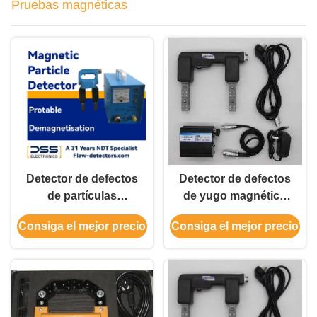
Pruebas magnéticas
Detector de defectos
Detector de defectos
de partículas
de yugo magnético
magnéticas NDT
portátil YHY602
Consiga el mejor precio
Consiga el mejor precio
portátil CDX-V
AC/DC para
materiales
ferromagnéticos