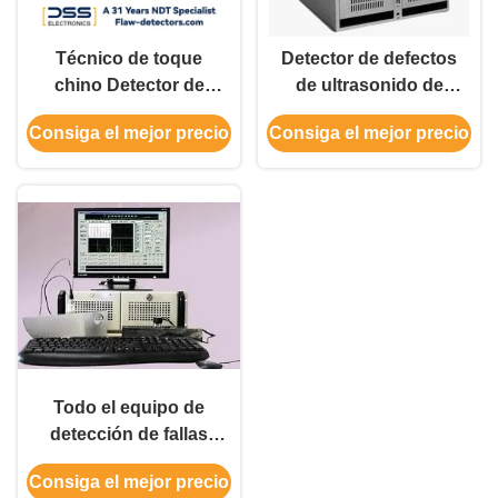
Técnico de toque
Detector de defectos
chino Detector de
de ultrasonido de
fallas ultrasónico
todos los canales
Consiga el mejor precio
Consiga el mejor precio
digital Medición
digitales
automática
Todo el equipo de
detección de fallas
por ultrasonido
Consiga el mejor precio
multicanal digital