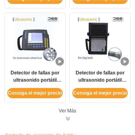
ultrasonidos de alta
4500 mm Frecuencia
eficiencia
de funcionamiento 2-
7.5 MHz
Detector de fallas por
Detector de fallas por
ultrasonido portátil
ultrasonido portátil
Rango de escaneo 0-
Rango de escaneo 0-
Consiga el mejor precio
Consiga el mejor precio
15000 mm Frecuencia
6000 mm Frecuencia
de funcionamiento
de funcionamiento
0,2-20 MHz
0,2-15 MHz
Ver Más