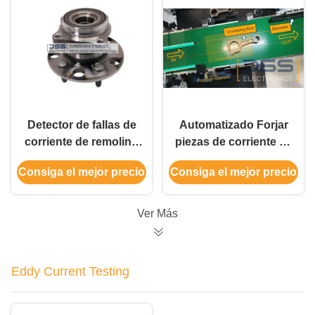
Detector de fallas de
Automatizado Forjar
corriente de remolino
piezas de corriente de
portátil FET-9HS
redondo clasificador
Consiga el mejor precio
Consiga el mejor precio
Inspección de grietas
DSS FET-99S Sistema
y ojos de las ruedas
de inspección de
defectos
Ver Más
Eddy Current Testing