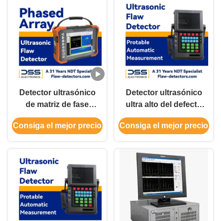
Detector ultrasónico
Detector ultrasónico
de matriz de fase
ultra alto del defecto
multifunción
de la sensibilidad
Consiga el mejor precio
Consiga el mejor precio
UT+PAUT+TOFD
0.1m m para el uso
DSS-PAUT28
industrial