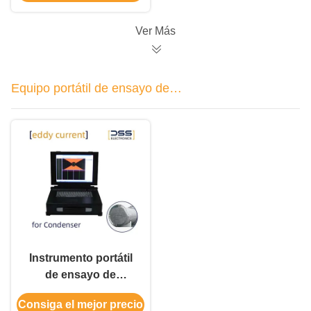
Ver Más
Equipo portátil de ensayo de
corriente de Eddy
Instrumento portátil
de ensayo de
corriente Eddy Rango
Consiga el mejor precio
de frecuencia 1 Hz - 2