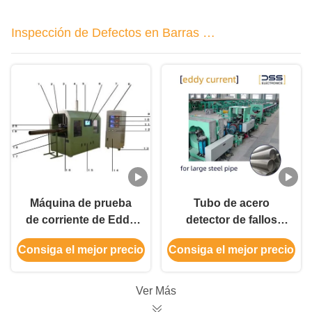
Inspección de Defectos en Barras de
Tubería Metálica
Máquina de prueba
Tubo de acero
de corriente de Eddy
detector de fallos
integrada Material de
automático de
Consiga el mejor precio
Consiga el mejor precio
tubería de acero
corriente Eddy.
conductor de metal
mezclado y
Ver Más
clasificado