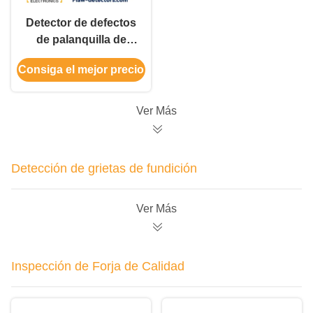
Detector de defectos
de palanquilla de
cobre Inspección
Consiga el mejor precio
ultrasónica por
inmersión
automatizada en línea
Ver Más
Detección de grietas de fundición
Ver Más
Inspección de Forja de Calidad