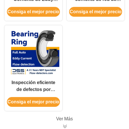
con Rodillos de
alambre FET-9HS
Consiga el mejor precio
Consiga el mejor precio
Rodamiento
Detector de fallas de
Personalizados para
corriente de red de
Ensayos No
superficie
Destructivos ETP-2
Inspección eficiente
de defectos por
corrientes de
Consiga el mejor precio
Foucault en anillos de
rodamiento
totalmente
Ver Más
automatizada