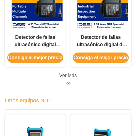
Detector de fallas
Detector de fallas
ultrasónico digital
ultrasónico digital de
completo para la
alto rendimiento de
Consiga el mejor precio
Consiga el mejor precio
detección de grietas
automatización
Ver Más
Otros equipos NDT