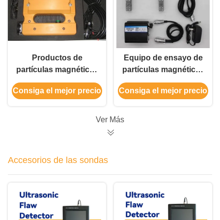
Productos de
Equipo de ensayo de
partículas magnéticas
partículas magnéticas
NDT de tamaño
de detector de
Consiga el mejor precio
Consiga el mejor precio
pequeño y peso
defectos de yugo
ligero
magnético portátil
Ver Más
Accesorios de las sondas